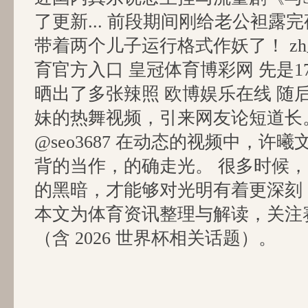
了更新... 前段期间刚给老公袒露
带着两个儿子运行格式作妖了！ zh
育官方入口 皇冠体育博彩网 先是
晒出了多张辣照 欧博娱乐在线 随
妹的热舞视频，引来网友论短道长
@seo3687 在动态的视频中，许
背的当作，的确走光。 很多时候
的黑暗，才能够对光明有着更深刻
本文为体育资讯整理与解读，关注
（含 2026 世界杯相关话题）。