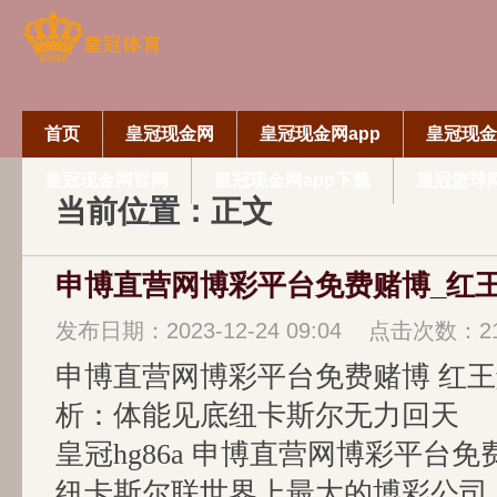
首页
皇冠现金网
皇冠现金网app
皇冠现金
皇冠现金网官网
皇冠现金网app下载
皇冠篮球
当前位置：正文
发布日期：2023-12-24 09:04 点击次数：2
申博直营网博彩平台免费赌博 红王
析：体能见底纽卡斯尔无力回天
皇冠hg86a 申博直营网博彩平台免费
纽卡斯尔联世界上最大的博彩公司 比