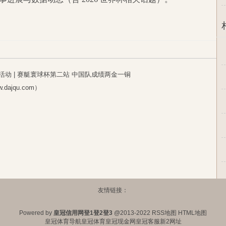
活动 | 赛艇寰球杯第二站 中国队成绩两金一铜
ajqu.com）
友情链接：
Powered by
皇冠信用网登1登2登3
@2013-2022
RSS地图
HTML地图
皇冠体育导航
皇冠体育
皇冠现金网
皇冠客服
新2网址