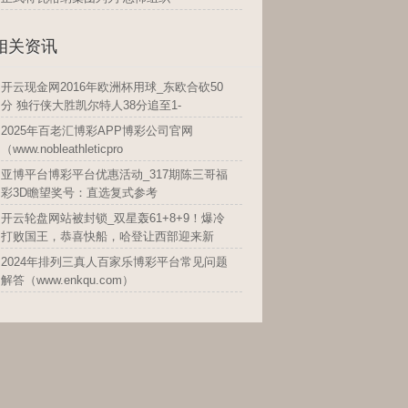
相关资讯
开云现金网2016年欧洲杯用球_东欧合砍50
分 独行侠大胜凯尔特人38分追至1-
2025年百老汇博彩APP博彩公司官网
（www.nobleathleticpro
亚博平台博彩平台优惠活动_317期陈三哥福
彩3D瞻望奖号：直选复式参考
开云轮盘网站被封锁_双星轰61+8+9！爆冷
打败国王，恭喜快船，哈登让西部迎来新
2024年排列三真人百家乐博彩平台常见问题
解答（www.enkqu.com）