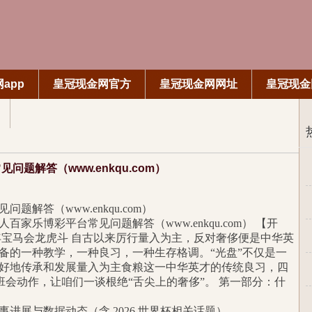
app
皇冠现金网官方
皇冠现金网网址
皇冠现金
问题解答（www.enkqu.com）
题解答（www.enkqu.com）
百家乐博彩平台常见问题解答（www.enkqu.com） 【开
4年宝马会龙虎斗 自古以来厉行量入为主，反对奢侈便是中华英
备的一种教学，一种良习，一种生存格调。“光盘”不仅是一
好地传承和发展量入为主食粮这一中华英才的传统良习，四
题班会动作，让咱们一谈根绝“舌尖上的奢侈”。 第一部分：什
进展与数据动态（含 2026 世界杯相关话题）。