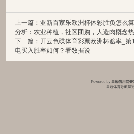
上一篇：
亚新百家乐欧洲杯体彩胜负怎么算
分析：农业种植，社区团购，人造肉概念
下一篇：
开云色碟体育彩票欧洲杯赔率_第1
电买入胜率如何？看数据说
Powered by
皇冠信用网登1
皇冠体育导航
皇