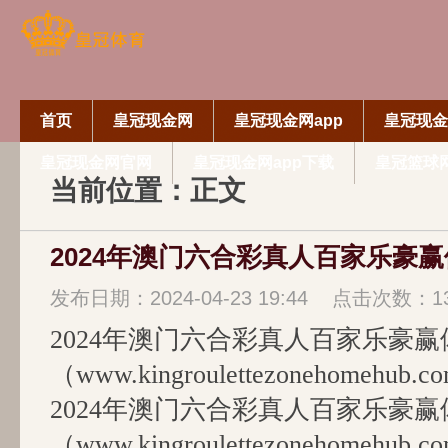
首页
皇冠现金网
皇冠现金网app
皇冠现金
皇冠现金网官网
皇冠现金网app下载
皇冠篮球
当前位置：正文
发布日期：2024-04-23 19:44 点击次数：1
2024年澳门六合彩真人百家乐豪赢
（www.kingroulettezonehomehub.
2024年澳门六合彩真人百家乐豪赢
（www.kingroulettezonehomeh