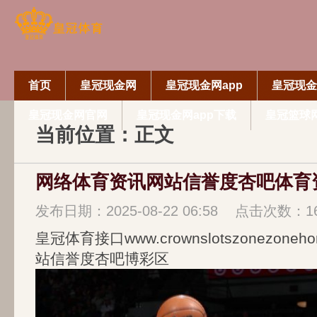
首页
皇冠现金网
皇冠现金网app
皇冠现金
皇冠现金网官网
皇冠现金网app下载
皇冠篮球
当前位置：正文
发布日期：2025-08-22 06:58 点击次数：1
皇冠体育接口
www.crownslotszonezon
站信誉度杏吧博彩区