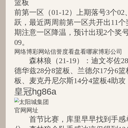
篮板
前第一区（01-12）上期落号3个02
跃，最近两周前第一区共开出11
期注意一区降温，预计出现2个奖号
09。
网络博彩网站信誉度看盘看哪家博彩公司
森林狼（21-19）：迪文岑佐28
德华兹28分8篮板、兰德尔17分6篮
板、麦克丹尼尔斯14分4篮板4助攻
皇冠hg86a
首节比赛，库里早早找到手感单