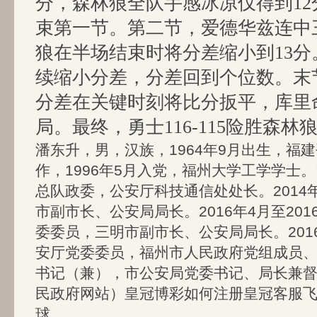
分，森林狼全队手感冰凉仅得到12
束第一节。第二节，爱德华兹连中
狼在半场结束时将分差缩小到13
续缩小分差，分差回到个位数。末
分差在关键时刻将比分扳平，库里
局。最终，勇士116-115险胜森林
潘东升，男，汉族，1964年9月出生，福建
作，1996年5月入党，福州大学工学学士
总队政委，公安厅科技通信处处长。2014年
市副市长、公安局局长。2016年4月至20
委委员，三明市副市长、公安局局长。201
安厅党委委员，福州市人民政府党组成员
书记（兼），市公安局党委书记、局长兼
民政府网站）皇冠博彩如何注册皇冠客服飞机：
球