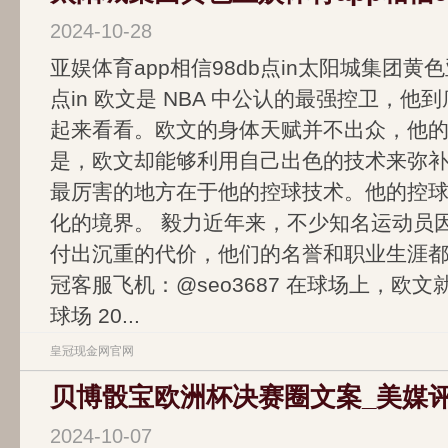
2024-10-28
亚娱体育app相信98db点in太阳城集团黄色
点in 欧文是 NBA 中公认的最强控卫，他
起来看看。欧文的身体天赋并不出众，他
是，欧文却能够利用自己出色的技术来弥
最厉害的地方在于他的控球技术。他的控
化的境界。 毅力近年来，不少知名运动员
付出沉重的代价，他们的名誉和职业生涯都
冠客服飞机：@seo3687 在球场上，欧
球场 20...
皇冠现金网官网
2024-10-07