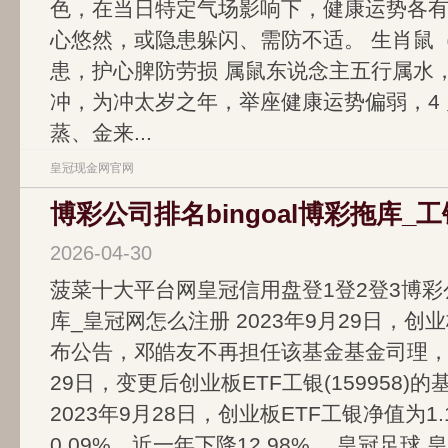
色，在当日特定气场影响下，健康运势各
心悠然，或隐患躲闪、需防不适。 生肖鼠
患，护心脾防劳损 属鼠东说念主五行属水，2
冲，为冲太岁之年，举座健康运势偏弱，4 月
蒸、金来...
皇冠现金网官网
2026-04-30
菠菜十大平台网皇冠信用盘登1登2登3博彩公司
库_皇冠网怎么注册 2023年9月29日，创业板
布公告，邓皓友不再担任该基金基金司理，离
29日，变更后创业板ETF工银(159958
2023年9月28日，创业板ETF工银净值为1
0.09%，近一年下降12.98%。 皇冠足球 