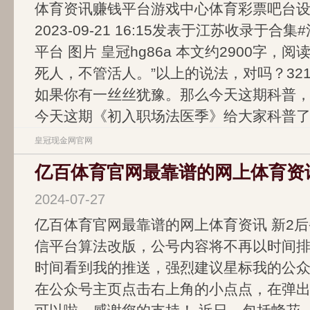
体育资讯赚钱平台游戏中心体育彩票吧台
2023-09-21 16:15发表于江苏收录于合
平台 图片 皇冠hg86a 本文约2900字，
死人，不管活人。”以上的说法，对吗？321
如果你有一丝丝犹豫。那么今天这期科普
今天这期《初入职场法医季》给大家科普了#.
皇冠现金网官网
2024-07-27
亿百体育官网最靠谱的网上体育资讯 新2后
信平台算法改版，公号内容将不再以时间
时间看到我的推送，强烈建议星标我的公
在公众号主页点击右上角的小点点，在弹出