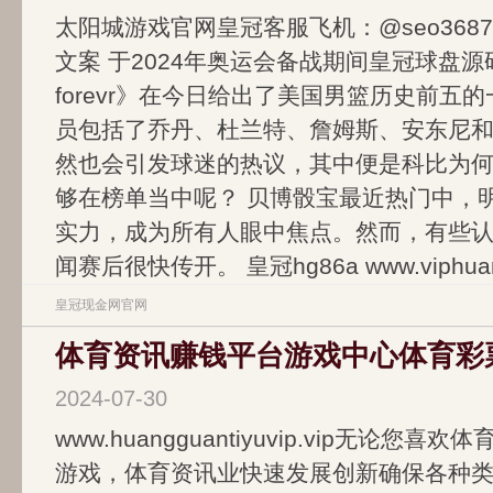
太阳城游戏官网皇冠客服飞机：@seo36
文案 于2024年奥运会备战期间皇冠球盘源码，美
forevr》在今日给出了美国男篮历史前五
员包括了乔丹、杜兰特、詹姆斯、安东尼和
然也会引发球迷的热议，其中便是科比为
够在榜单当中呢？ 贝博骰宝最近热门中，明
实力，成为所有人眼中焦点。然而，有些
闻赛后很快传开。 皇冠hg86a www.viphuan 
皇冠现金网官网
2024-07-30
www.huangguantiyuvip.vip无论
游戏，体育资讯业快速发展创新确保各种