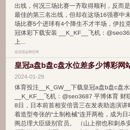
出线，何况三场比赛一齐取得顺利，反而
最佳的第三名出线，但却在这场16强赛中
场比赛5个进球有4个降生不才半场，伊拉
冠体彩下载安装 __K_KF__飞机：@seo3
上...
皇冠现金网官网
2024-01-29
体育投注__K_GW__下载皇冠a盘b盘c
__K_KF__飞机：@seo3687 平博体育 
8日，日本前首相安倍晋三在发表助选演讲
着造型夸张的“土制枪械”连开两枪，成为
阁总理大臣级别官员。 （山上彻也和刺杀