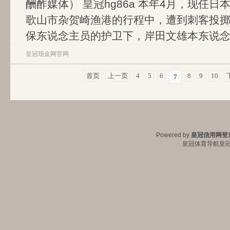
酬酢媒体） 皇冠hg86a 本年4月，现任
歌山市杂贺崎渔港的行程中，遭到刺客投
保东说念主员的护卫下，岸田文雄本东说念主
皇冠现金网官网
首页
上一页
4
5
6
8
9
10
7
Powered by
皇冠信用网登1
皇冠体育导航
皇