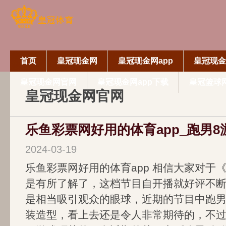
首页
皇冠现金网
皇冠现金网app
皇冠现金
皇冠现金网官网
皇冠现金网app下载
皇冠篮球
皇冠现金网官网
2024-03-19
乐鱼彩票网好用的体育app 相信大家对于
是有所了解了，这档节目自开播就好评不
是相当吸引观众的眼球，近期的节目中跑
装造型，看上去还是令人非常期待的，不