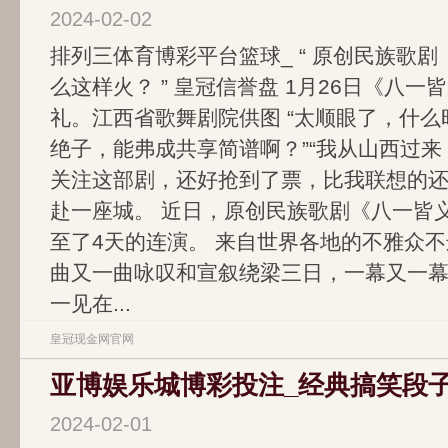
2024-02-02
排列三体育博彩平台篮球_ “ 原创民族歌
么这样火？ ” 皇冠信誉盘 1月26日《八
礼。江西省歌舞剧院供图 “太顺眼了，什么
绝子，能弗成共享简谱啊？”“我从山西过
关注这部剧，还好抢到了票，比我联想的还
赴一座城。 近日，原创民族歌剧《八一皆
至了4天的连演。 来自世界各地的不雅众
曲又一曲咏叹和宣叙绕梁三日，一幕又一
一见在...
皇冠现金网官网
2024-02-01