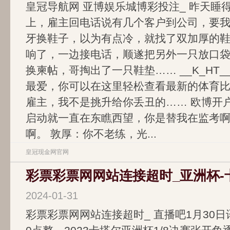
皇冠导航网 亚博娱乐城博彩投注_ 昨天睡
上，雇主回电话说有几个客户到公司，要
牙换鞋子，以为有点冷，就找了双加厚的
响了，一边接电话，顺遂把另外一只放口
换柬帖，哥掏出了一只鞋垫…… __K_HT
最爱，你可以在这里轻松查看最新的体育
雇主，我不是挑升给你丢丑的…… 欧博开
启动就一直在东瞧西望，你是替我在监考啊
啊。 敦厚：你不老练，光...
皇冠现金网官网
2024-01-31
彩票彩票网网站连接超时_ 直播吧1月30日