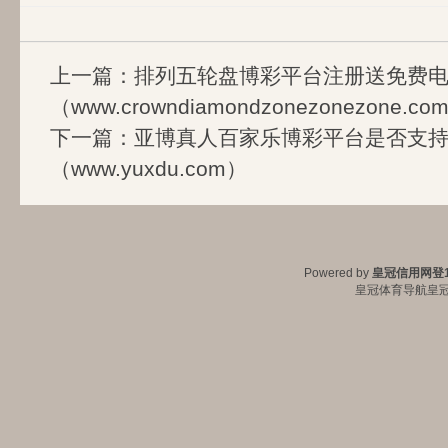
上一篇：
排列五轮盘博彩平台注册送免费
（www.crowndiamondzonezonezone.co
下一篇：
亚博真人百家乐博彩平台是否支
（www.yuxdu.com）
Powered by
皇冠信用网登1
皇冠体育导航
皇