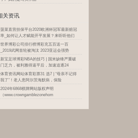
相关资讯
菠菜直营担保平台2020欧洲杯冠军最新赔冠
率_如何让人才赋能开平发展？来听听他们
世界博彩公司排行榜博彩充五百送一百
_2019武网首轮被淘汰 2023亚运会强势
新宝足球博彩NBA的技巧 | 国米缺锋严重破
门乏力，被利雅得逼平后，加速追逐24
体育资讯网站体育彩票31 选7 | “母亲不记得
我了”！老人患阿尔茨海默病，保险
2024年6868棋牌网站版权声明
（www.crowngamblezonehom