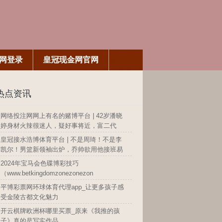
网登录
皇冠现金网官网
热点资讯
网络投注网网上有名的赌博平台 | 42岁潘晓
婷身材火辣很迷人，疑好事将近，富二代
皇冠接水浩博体育平台 | 不是周琦！不是李
凯尔！男篮新领袖出炉，乔帅欲用他接班易
2024年宝马会色碟博彩技巧
（www.betkingdomzonezonezon
平博彩票网环球体育代理app_让更多孩子感
受金陵古都文化魅力
开云棋牌欧洲杯哪里买票_原来《我推的孩
子》真的是写实作品