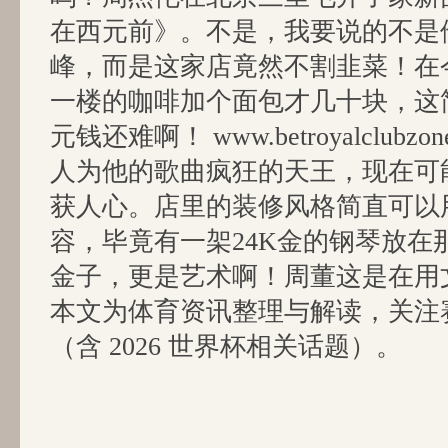
在西元前》。不是，我要说的不是
峰，而是这家店竟然不割韭菜！在
一楼的咖啡加个面包才几十块，这
元钱还难啊！ www.betroyalclubz
人为他的歌曲疯狂的天王，现在可
获人心。店里的装修风格简直可以用
容，毕竟有一架24K金的钢琴放在
金子，更是艺术啊！周董这是在用
本文为体育资讯整理与解读，关注
（含 2026 世界杯相关话题）。