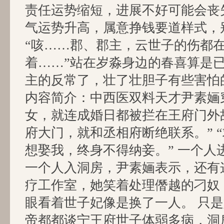
责任运势缩短，进展不好可能会丧
气运势升高，属意挣钱要道样式，
“咳……郡、郡主，云世子的伤都
着……”站在岁淼身边的春喜算是
主的反常了，壮了壮胆子有些害怕
内容简介：中西医双料天才尹素婳
女，就连成婚日都被拦在王府门外故
府大门，就和丞相府断绝联系。” 
想娶我，终身不得纳妾。” 一个人
一个人入洞房，尹素婳表示，还有
疗工作室，她笑着处理僭越的刁奴
眼看着世子妃像是换了一人。 只
帝都都谈宁王府世子体弱多病，洞