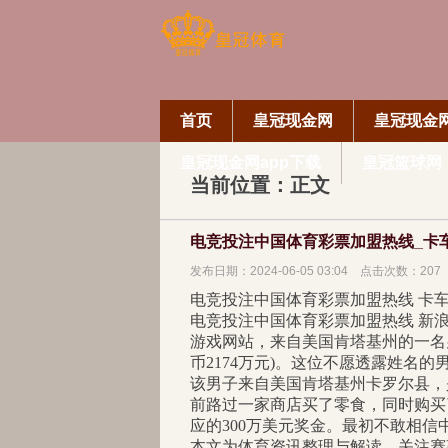
首页
皇冠现金网
皇冠现金网
皇冠现金网app下载
皇冠篮球网
当前位置：正文
电竞投注中国体育彩票加盟热线_卡车
发布日期：2024-06-05 03:04 点击次数：207
电竞投注中国体育彩票加盟热线 卡车
电竞投注中国体育彩票加盟热线 新浪
游戏网站，来自美国肯塔基州的一名
币2174万元)。这位不愿透露姓名
该男子来自美国肯塔基州卡罗尔县，
前路过一家商店买了零食，同时购买
应的300万美元奖金。最初不敢相信
本文为体育资讯整理与解读，关注赛事