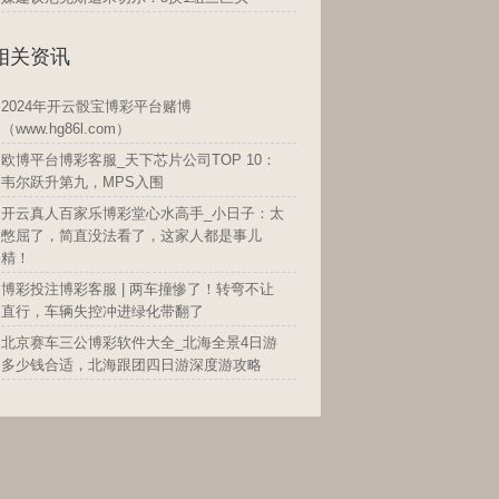
相关资讯
2024年开云骰宝博彩平台赌博
（www.hg86l.com）
欧博平台博彩客服_天下芯片公司TOP 10：
韦尔跃升第九，MPS入围
开云真人百家乐博彩堂心水高手_小日子：太
憋屈了，简直没法看了，这家人都是事儿
精！
博彩投注博彩客服 | 两车撞惨了！转弯不让
直行，车辆失控冲进绿化带翻了
北京赛车三公博彩软件大全_北海全景4日游
多少钱合适，北海跟团四日游深度游攻略