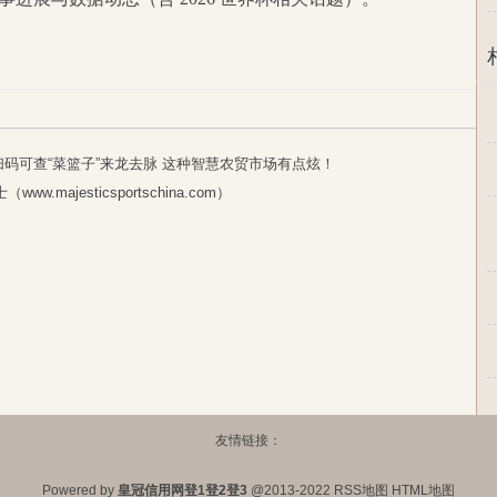
扫码可查“菜篮子”来龙去脉 这种智慧农贸市场有点炫！
w.majesticsportschina.com）
友情链接：
Powered by
皇冠信用网登1登2登3
@2013-2022
RSS地图
HTML地图