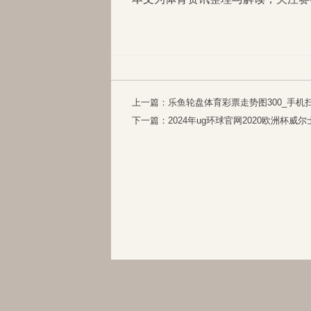
上一篇：
乐鱼轮盘体育彩票走势图300_手机
下一篇：
2024年ug环球官网2020欧洲杯威尔士（ww