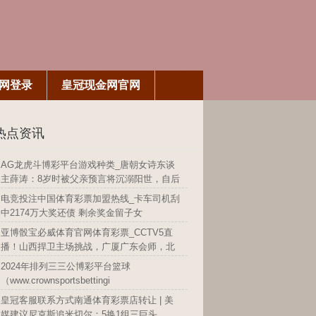
网登录
皇冠现金网官网
热点资讯
AG龙虎斗博彩平台游戏种类_唐朝女诗东谈
主薛涛：8岁时被父亲预言将沉溺阳世，自后
电竞投注中国体育彩票加盟热线_卡车司机刮
中2174万大奖还债 剩余奖金留子女
亚博骰宝必威体育官网体育彩票_CCTV5直
播！山西捍卫主场挑战，广厦广东会师，北
2024年排列三三公博彩平台篮球
（www.crownsportsbettingi
皇冠客服联系方式南通体育彩票店转让 | 美
媒建议尼克斯追米切尔：5换1组三巨头