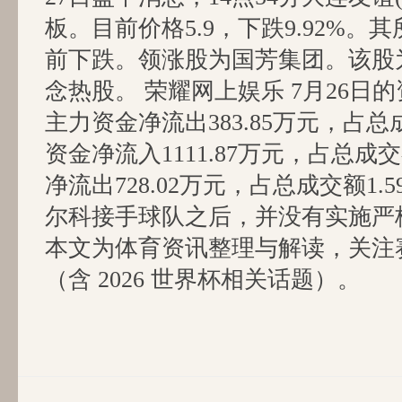
板。目前价格5.9，下跌9.92%
前下跌。领涨股为国芳集团。该股
念热股。 荣耀网上娱乐 7月26日
主力资金净流出383.85万元，占总成
资金净流入1111.87万元，占总成交
净流出728.02万元，占总成交额1.
尔科接手球队之后，并没有实施严
本文为体育资讯整理与解读，关注
（含 2026 世界杯相关话题）。