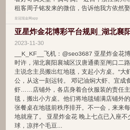
租客周子铭发来的微信，告诉他我方依然娶妻
皇冠现金网app
2023-11-30
__K_KF__飞机：@seo3687 亚星炸金花
时许，湖北襄阳襄城区汉唐通衢至闸口二路
主说念主员搬出红地毯，支起小方桌。“大
公，从这一刻运转。 邓记油焖大虾、宜成
虾……店铺外，各店身着合伙服装的责任
毯，搬出小方桌。他们将地毯铺满店铺外
张餐桌在地毯前秩序排开。不一会，来来
地就座了。 亚星炸金花 晚上七点已入座不
球，凉拌个毛豆...