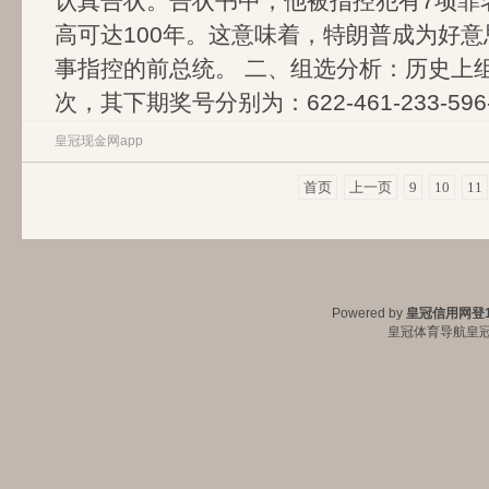
认真告状。告状书中，他被指控犯有7项罪
高可达100年。这意味着，特朗普成为好
事指控的前总统。 二、组选分析：历史上组
次，其下期奖号分别为：622-461-233-596-82
皇冠现金网app
首页
上一页
9
10
11
Powered by
皇冠信用网登1
皇冠体育导航
皇