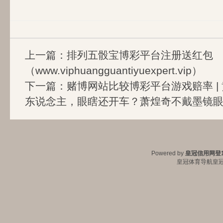
上一篇：
排列五骰宝博彩平台注册送红包
（www.viphuangguantiyuexpert.vip）
下一篇：
赌博网站比较博彩平台游戏赔率 |
东说念主，眼瞎还开车？萧煌奇不戴墨镜
Powered by
皇冠信用网登1
皇冠体育导航
皇