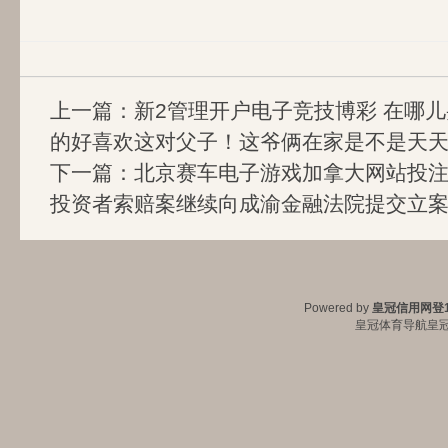
上一篇：
新2管理开户电子竞技博彩 在哪儿买
的好喜欢这对父子！这爷俩在家是不是天
下一篇：
北京赛车电子游戏加拿大网站投注_
投资者索赔案继续向成渝金融法院提交立
Powered by
皇冠信用网登1
皇冠体育导航
皇