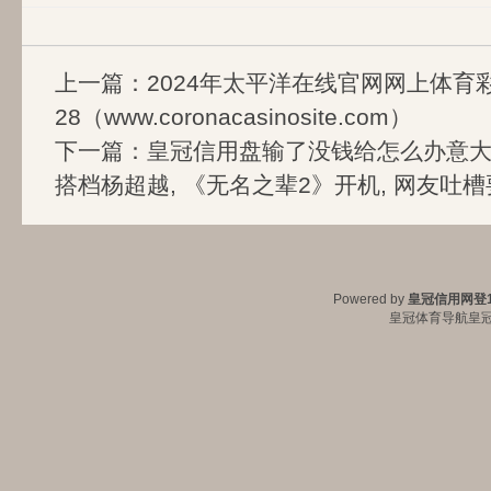
上一篇：
2024年太平洋在线官网网上体育
28（www.coronacasinosite.com）
下一篇：
皇冠信用盘输了没钱给怎么办意大利
搭档杨超越, 《无名之辈2》开机, 网友吐
Powered by
皇冠信用网登1
皇冠体育导航
皇