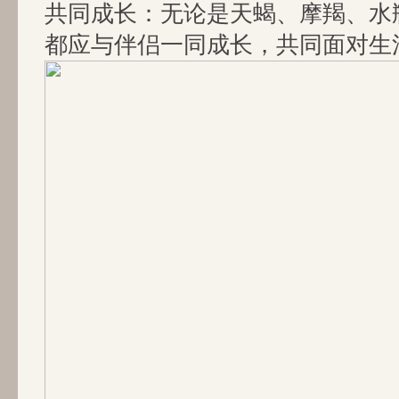
共同成长：无论是天蝎、摩羯、水
都应与伴侣一同成长，共同面对生