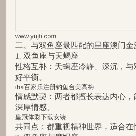
www.yujti.com
二、与双鱼座最匹配的星座澳门金
1. 双鱼座与天蝎座
性格互补：天蝎座冷静、深沉，与
好平衡。
iba百家乐注册
钓鱼台美高梅
情感默契：两者都擅长表达内心，
深厚情感。
皇冠体彩下载安装
共同点：都重视精神世界，适合在