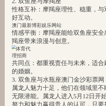
2. 双鱼座与摩羯座
性格互补：摩羯座理性、稳重，与
好互动。
澳门最新博彩娱乐网站
情感平衡：摩羯座能给双鱼座安全
羯座带来浪漫与创意。
共同点：都重视责任与未来，适合
的婚姻。
3. 双鱼座与水瓶座澳门金沙彩票网
属龙人魅力十足，他们在领域里不
无限潜能。属龙人进入5月12日开
努力和魅力赢得贵人的认可，只要