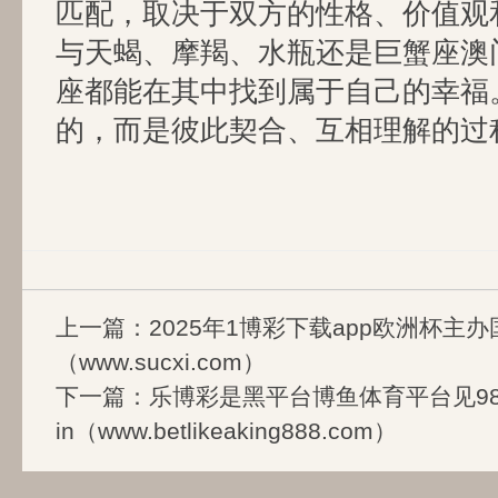
匹配，取决于双方的性格、价值观
与天蝎、摩羯、水瓶还是巨蟹座澳
座都能在其中找到属于自己的幸福
的，而是彼此契合、互相理解的过
上一篇：
2025年1博彩下载app欧洲杯主
（www.sucxi.com）
下一篇：
乐博彩是黑平台博鱼体育平台见98
in（www.betlikeaking888.com）