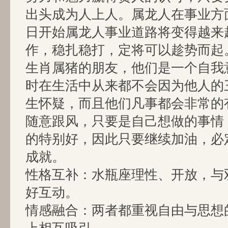
出头成为人上人。属龙人在事业方面
日开始属龙人事业道路将变得越来
作，稳扎稳打，定将可以趁势而起
生肖属猪的朋友，他们是一个自我
时在生活中从来都不会因为他人的
生怀疑，而且他们凡事都会非常的
随意跟风，只要是自己想做的事情
的特别好，因此只要继续加油，必
成就。
性格互补：水瓶座理性、开放，与
好互动。
情感融合：两者都重视自由与思想