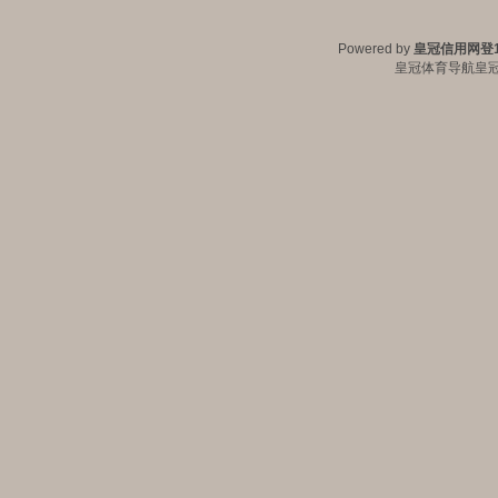
Powered by
皇冠信用网登1
皇冠体育导航
皇