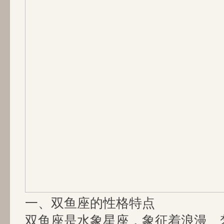
一、双鱼座的性格特点
双鱼座是水象星座，象征着浪漫、