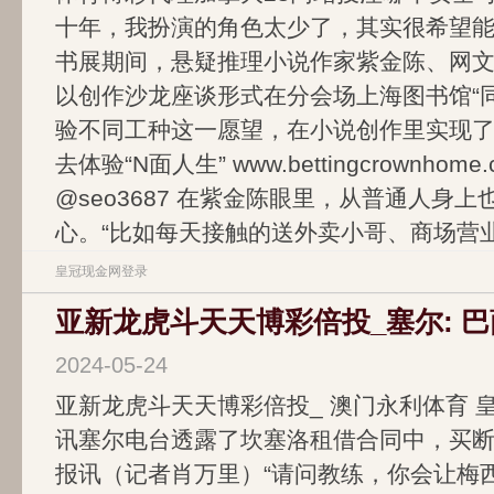
十年，我扮演的角色太少了，其实很希望能
书展期间，悬疑推理小说作家紫金陈、网
以创作沙龙座谈形式在分会场上海图书馆“
验不同工种这一愿望，在小说创作里实现
去体验“N面人生” www.bettingcrownho
@seo3687 在紫金陈眼里，从普通人身
心。“比如每天接触的送外卖小哥、商场营业员
皇冠现金网登录
2024-05-24
亚新龙虎斗天天博彩倍投_ 澳门永利体育 皇
讯塞尔电台透露了坎塞洛租借合同中，买断
报讯（记者肖万里）“请问教练，你会让梅