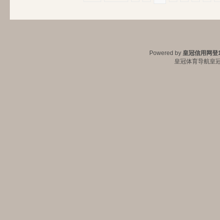
Powered by
皇冠信用网登1
皇冠体育导航
皇