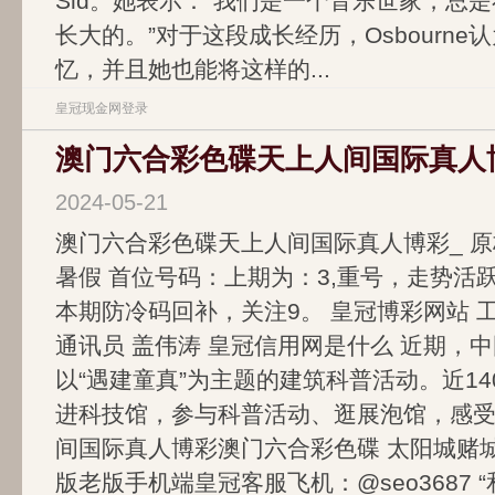
Sid。她表示：“我们是一个音乐世家，总
长大的。”对于这段成长经历，Osbourn
忆，并且她也能将这样的...
皇冠现金网登录
2024-05-21
澳门六合彩色碟天上人间国际真人博彩_ 
暑假 首位号码：上期为：3,重号，走势活
本期防冷码回补，关注9。 皇冠博彩网站 工
通讯员 盖伟涛 皇冠信用网是什么 近期，
以“遇建童真”为主题的建筑科普活动。近1
进科技馆，参与科普活动、逛展泡馆，感受
间国际真人博彩澳门六合彩色碟 太阳城赌城
版老版手机端皇冠客服飞机：@seo3687 “