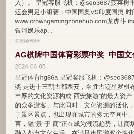
入）。 皇冠客服飞机：@seo3687菠菜树
运会男足小组赛：中国国奥VS印度国奥 时间：20
www.crowngamingzonehub.com龙虎
银河娱乐ap...
皇冠现金网登录
2024-06-05
皇冠体育hg86a 皇冠客服飞机：@seo36
奖 走进十三朝古都西安，名胜古迹星罗棋
丰厚的文化资源构成“西安旅游”的最大资
的众多游客。与此同时，文化资源的活化
于景区景点，也出现在城市的多元空间中
言，融“景”于“商”正在成为潮流趋势，让
融入都市文化生活，在满足市民游客个性