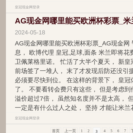
皇冠现金网登录
2024-05-18
AG现金网哪里能买欧洲杯彩票_AG现金网
息， 欧博代理 皇冠,足球,面条 米兰即将花
卫佩莱格里诺。 忙活了大半个夏天， 新皇冠
前场签了一堆人， 末了才发现后防还没引
必须要尽快到位。 在这样的背景下， 皇冠
了。 不要看转会费只有这些， 但是考虑到
溢价超过7倍， 虽然知名度并不是太高， 
一定是有什么过人之处， 坚持 才能让米兰花
皇冠现金网登录
首页
上一页
1
2
4
5
6
7
3