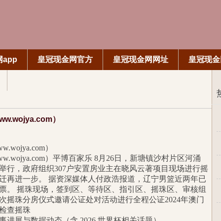
app
皇冠现金网官方
皇冠现金网网址
皇冠现金
wojya.com）
wojya.com）
.wojya.com）平博百家乐 8月26日，新塘镇沙村片区河涌
举行，政府组织307户安置房业主在晓风云著项目现场进行摇
回迁再进一步。 据资深媒体人付政浩报道，辽宁男篮近两年已
股票。 摇珠现场，签到区、等待区、指引区、摇珠区、审核组
次摇珠分房仪式邀请公证处对活动进行全程公证2024年澳门
检查摇珠
进展与数据动态（含 2026 世界杯相关话题）。