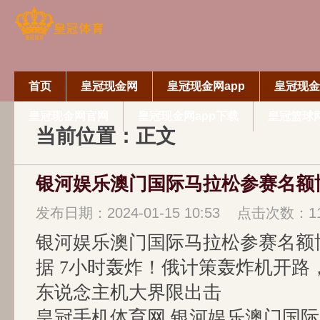
首页
皇冠现金网
皇冠现金网app
皇冠现金
皇冠现金网官网
皇冠现金网app下载
皇冠篮球
当前位置：正文
发布日期：2024-01-15 10:53 点击次数：1
银河娱乐澳门国际马拉松参赛名额
据 7小时轰炸！俄计策轰炸机开路，
东说念主机大界限出击
皇冠手机体育网 银河娱乐澳门国