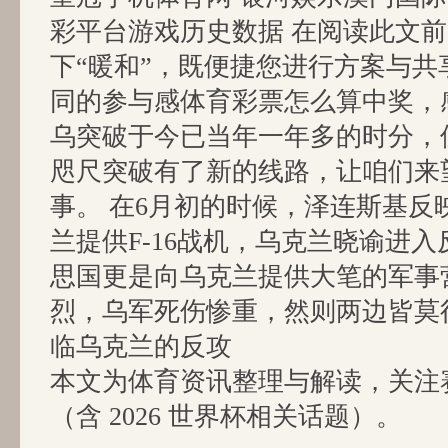
彩平台游戏历史数据 在阅读此文
下“暖和”，既便捷您进行方案与共
同的参与感体育彩票怎么算中奖，
乌突破于今已当年一年多的时分，
咫尺突破有了新的线路，让咱们来
事。 在6月初的时候，泽连斯基反
兰提供F-16战机，乌克兰晓谕进
思国更是向乌克兰提供大笔的军事
烈，乌军死伤惨重，然则两边皆莫
临乌克兰的反攻
本文为体育资讯整理与解读，关注
（含 2026 世界杯相关话题）。