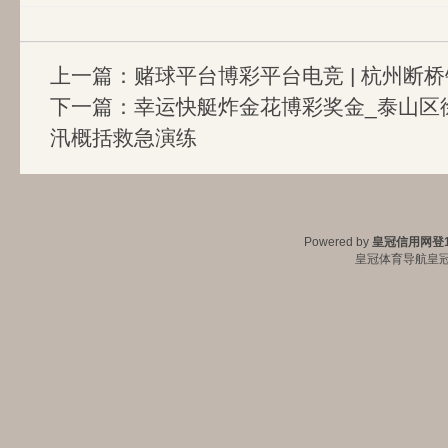
上一篇：
赌球平台博彩平台电竞 | 杭州断
下一篇：
幸运快艇炸金花博彩奖金_泰山区
汛概括救急演练
Powered by
皇冠信用网登1
皇冠体育导航
皇