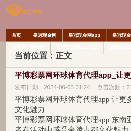
首页
皇冠现金网
皇冠现金网app
皇冠现金
皇冠现金网官网
皇冠现金网app下载
皇冠篮球
当前位置：正文
发布日期：2024-06-05 01:24 点击次数：2
平博彩票网环球体育代理app 让
文化魅力
平博彩票网环球体育代理app 东南
者在活动中感受金陵古都文化魅力。