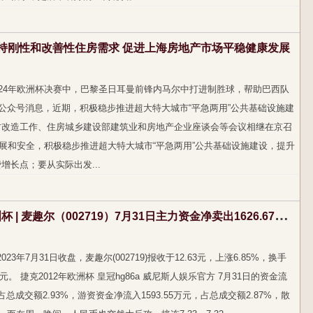
力支持刚性和改善性住房需求 促进上海房地产市场平稳健康发展
 2024年欧洲杯决赛中，巴黎圣日耳曼前锋内马尔中打进制胜球，帮助巴西队
信公众号消息，近期，积极稳步推进超大特大城市“平急两用”公共基础设施建
村改造工作、住房城乡建设部建筑业和房地产企业座谈会等会议相继在京召
发展和安全，积极稳步推进超大特大城市“平急两用”公共基础设施建设，提升
长点；要从实际出发...
皇
冠体育娱乐城下载捷克2012年欧洲杯 | 麦趣尔（002719）7月31日主力资金净卖出1626.67万元
3年7月31日收盘，麦趣尔(002719)报收于12.63元，上涨6.85%，换手
6亿元。 捷克2012年欧洲杯 皇冠hg86a 威尼斯人娱乐官方 7月31日的资金流
总成交额2.93%，游资资金净流入1593.55万元，占总成交额2.87%，散