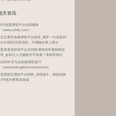
相关资讯
AG色碟博彩平台自助服务
（www.yuhdu.com）
北京赛车色碟博彩平台推荐_俄军一次采购20
台中国052D发动机，中俄融合再上新台
菠菜直营担保平台2020欧洲杯冠军最新赔冠
率_如何让人才赋能开平发展？来听听他们
2024年宝马会色碟博彩技巧
（www.betkingdomzonezonezon
亚星骰宝博彩平台招聘_浓情端午，南昌地铁
3号线为乘客送祝福