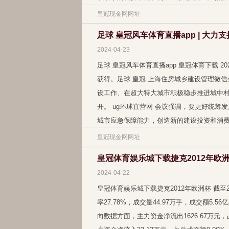
皇冠现金网网址
足球 皇冠风车体育直播app | 大
2024-04-23
足球 皇冠风车体育直播app 皇冠体育下载
获得。足球 皇冠 上海住房城乡建设管理微
设工作、在超大特大城市积极稳步推进城中
开。 ug环球直营网 会议强调，要更好统筹
城市应急保障能力，创造新的建设投资和消费增
皇冠现金网网址
2024-04-22
皇冠体育娱乐城下载捷克2012年欧洲杯 截至202
率27.78%，成交量44.97万手，成交额5.5
向数据方面，主力资金净流出1626.67万元，占