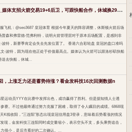
香
港六合彩轮盘欧洲杯视频助理裁判_媒体支招火箭交易19+6后卫，可跟快船合作，休城换29年首轮签？
飞机：@seo3687 皇冠体育 根据今年夏天的阵容调整，休斯顿火箭后场
汤普森和弗雷德-范弗利特，说明火箭管理层对于原本后场配置，是感到非
-波特，新赛季肯定会失去先发位置了。 香港六合彩轮盘 皇冠的盘口准吗
文-波特，因为现在他正处于价值最高点。媒体认为火箭可以跟洛杉矶快船
送去快船，休城...
连阳，上涨乏力还是蓄势待涨？看金发科技16次回测数据n
星运动员YYY在比赛中发挥出色，成功赢得了胜利。但是据知情人士透
参赛。不过他最终通过努力克服了困难，取得了令人瞩目的成绩。6868现
天K线收阳，“三连阳”形态出现皇冠信用盘3登录，意味着后势看涨的情况
王”发现，金发科技三连阳同时成交量缩小，表示空头不支，多头乘势追击，
力很小，是后市看好的二次确认。...