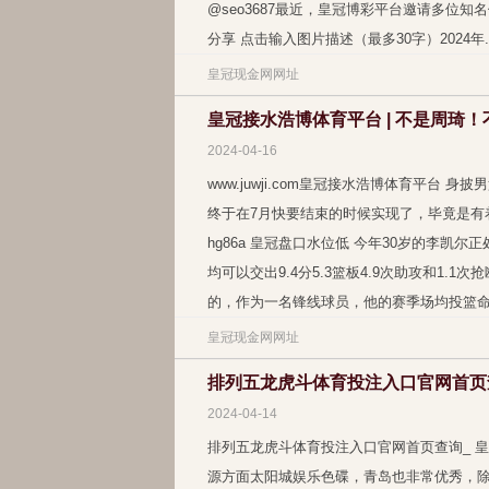
@seo3687最近，皇冠博彩平台邀请多位
分享 点击输入图片描述（最多30字）2024年..
皇冠现金网网址
皇冠接水浩博体育平台 | 不是周琦
2024-04-16
www.juwji.com皇冠接水浩博体育平
终于在7月快要结束的时候实现了，毕竟是有
hg86a 皇冠盘口水位低 今年30岁的李
均可以交出9.4分5.3篮板4.9次助攻和1
的，作为一名锋线球员，他的赛季场均投篮命中率
皇冠现金网网址
2024-04-14
排列五龙虎斗体育投注入口官网首页查询_ 皇
源方面太阳城娱乐色碟，青岛也非常优秀，除