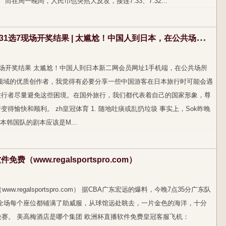
。 而在周一晚间，人民币也突然大反攻，接连7.33、7.32...
网
络博彩平台如何提现福建体育彩票31选7现场开奖结果 | 太尴尬！中国人到日本，在公共场所发生这种事，大家都在围观！
现场开奖结果 太尴尬！中国人到日本新二网会员网址1手机端，在公共场所
领域的优质创作者，我觉得有必要分享一些中国游客在日本旅行时可能会遇
旅行者尽量避免这些困境。在国外旅行，我们都代表着自己的国家形象，尊
愉快和顺利。 zh皇冠体育 1. 随地吐痰或乱扔垃圾 事实上，Sok昨晚
本韩国队的剧本应该是M...
（www.regalsportspro.com）
.regalsportspro.com） 据CBA广东宏远的爆料，今晚7点35分广东队
，全场每个座位都铺满了助威服，从球馆远处眺去，一片金色的海洋，十分
决赛。 美高梅酒店是哪个集团 欧洲杯直播软件免费皇冠客服飞机：