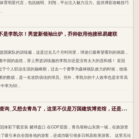
知名体育明星代言，包括姚明、刘翔，平台注入魅力活力。提供博彩攻略技巧
.
！不是李凯尔！男篮新领袖出炉，乔帅欲用他接班易建联
台 身披男篮国家队的训练服，这是过去几个月时间里，球迷们最希望看到的画面，
着中国的血统，穿上男篮训练服的李凯尔还是没有太大的违和感！ 皇冠
凯尔正处于个人职业生涯的巅峰期，过去一个赛季为森林狼队效力的时候，他场
.1次抢断的数据，是一名攻防俱佳的球员。另外，李凯尔的个人效率也是非常高
为50...
排
列五龙虎斗体育投注入口官网首页查询_又想去青岛了，这里不仅是万国建筑博览馆，还是理想的旅居城市
冠体彩下载安装 赌球盘口 在GDP层面，青岛堪称山东第一城，在旅游资
了吸引来自全国各地的游客，还成功吸引很多日韩及欧美游客。 这里无论