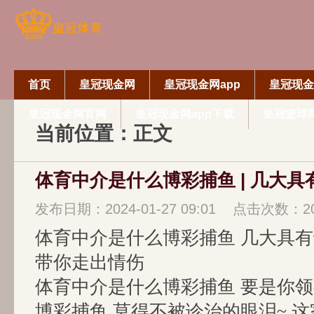
首页
皇冠现金网
皇冠现金网app
皇冠现金
皇冠现金网官网
皇冠现金网app下载
皇冠篮球
当前位置：正文
发布日期：2024-01-27 09:01 点击次数：2
体育中介是什么博彩捕鱼 几大具
带你走出情伤
体育中介是什么博彩捕鱼 要是你
博彩捕鱼 莫得不被诊治的眼泪~ 