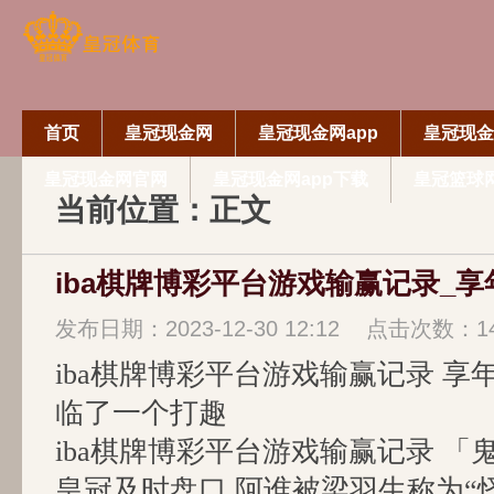
首页
皇冠现金网
皇冠现金网app
皇冠现金
皇冠现金网官网
皇冠现金网app下载
皇冠篮球
当前位置：正文
发布日期：2023-12-30 12:12 点击次数：1
iba棋牌博彩平台游戏输赢记录 享
临了一个打趣
iba棋牌博彩平台游戏输赢记录 
皇冠及时盘口 阿谁被梁羽生称为“