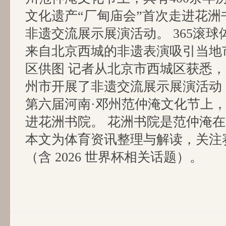
文化遗产“厂甸庙会”首次走进花洲
非遗交流展示展演活动。 365滚球
来自北京西城的非遗表演吸引当地
区供图 记者从北京市西城区获悉
州市开展了非遗交流展示展演活动，
第六届河南·邓州范仲淹文化节上，
进花洲书院。 花洲书院是范仲淹在
本文为体育资讯整理与解读，关注
（含 2026 世界杯相关话题）。