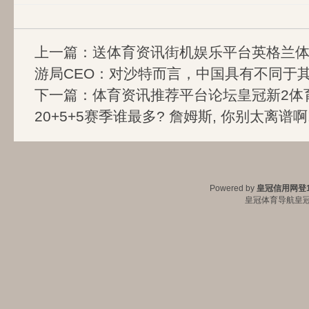
上一篇：
送体育资讯街机娱乐平台英格兰体
游局CEO：对沙特而言，中国具有不同于
下一篇：
体育资讯推荐平台论坛皇冠新2体
20+5+5赛季谁最多? 詹姆斯, 你别太离谱啊
Powered by
皇冠信用网登1
皇冠体育导航
皇