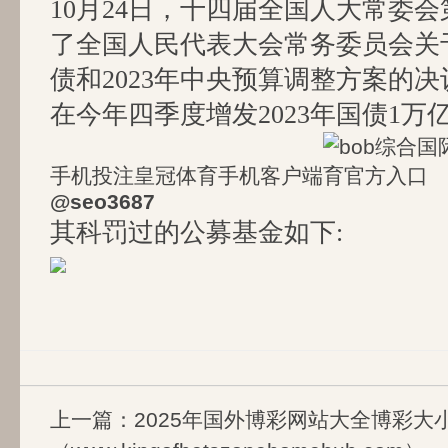
10月24日，十四届全国人大常委
了全国人民代表大会常务委员会关
债和2023年中央预算调整方案的
在今年四季度增发2023年国债1万
手机投注皇冠体育手机客户端
@seo3687
其科罚过的公募基金如下:
上一篇：
2025年国外博彩网站大全博彩大