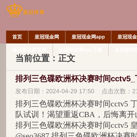
首页
皇冠现金网
皇冠现金网app
皇冠现金
皇冠现金网官网
皇冠现金网app下载
皇冠篮球
当前位置：正文
发布日期：2024-04-29 17:50 点击次数：2
排列三色碟欧洲杯决赛时间cctv5
队试训！渴望重返CBA，后悔离开
排列三色碟欧洲杯决赛时间cctv5
@seo3687 排列三色碟欧洲杯决赛时