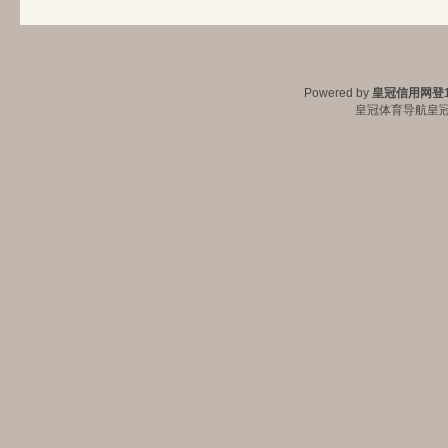
Powered by
皇冠信用网登1
皇冠体育导航
皇