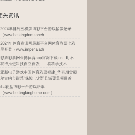
相关资讯
2024年排列五棋牌博彩平台游戏输赢记录
（www.betkingdomzoneh
2024年体育资讯网最新平台网体育彩票七彩
星开奖（www.imperialath
彩票彩票网亚慱体育app官网下载ios_ 时不
我待推进科技自立自强——看科学技术
亚新电子游戏中国体育彩票福建_华泰期货额
尔古纳市甜菜“保险+期货”县域覆盖项目首
iba轮盘博彩平台游戏赔率
（www.bettingkinghome.com）