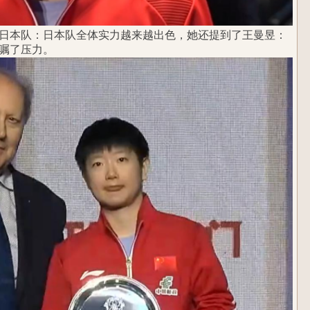
日本队：日本队全体实力越来越出色，她还提到了王曼昱：
嘱了压力。