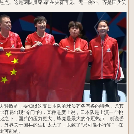
热点。这是两队贯穿6届在决赛再见、无一例外、齐是国乒笑
去轻敌的，要知谈这支日本队的球员齐各有各的特色，尤其
相比容易出现“冷门”的，某种进度上说，日本队是上演一个挑
比之下，国乒的压力更大，毕竟是最大的夺冠热点，别说丢
，外界关于国乒的生机太大了，以致了“只可赢不行输”，在
太可能的。