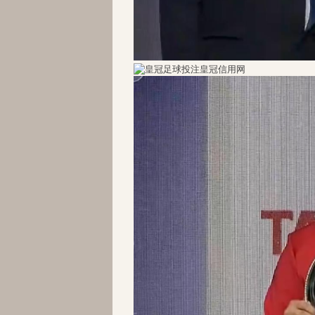
皇冠信用网