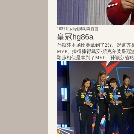
16311白小姐博彩网百度
皇冠hg86a
孙颖莎本场比赛拿到了2分、况兼齐
MVP、捧得捧得戴安·斯克尔奖皇
颖莎相似是拿到了MVP，孙颖莎省