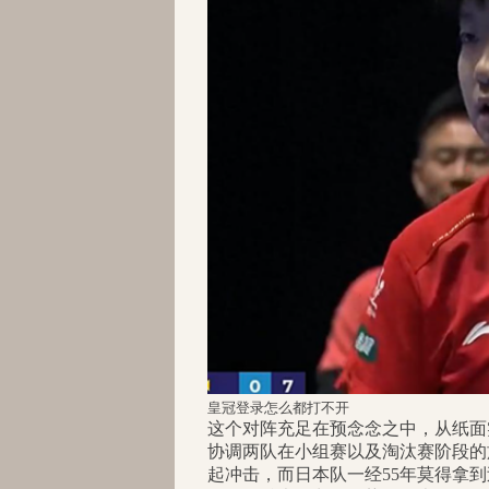
皇冠登录怎么都打不开
这个对阵充足在预念念之中，从纸面
协调两队在小组赛以及淘汰赛阶段的
起冲击，而日本队一经55年莫得拿