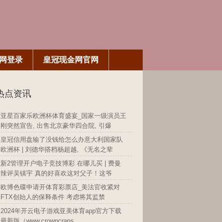
网登录
皇冠现金网官网
热点资讯
亚星百家乐欧洲杯体育盛宴_国家一级演员王
刚突然宣告, 出售北京豪华四合院, 引爆
皇冠信用盘输了没钱给怎么办意大利国家队
欧洲杯 | 刘德华搭档杨超越, 《无名之辈
新2管理开户电子竞技博彩 在哪儿买 | 费曼
辣评吴镇宇 真的好喜欢这对父子！这爷
欧博色碟申请开体育彩票店_美法官收紧对
FTX创始人的保释条件 考虑将其监禁
2024年开云电子游戏亚美体育app官方下载
最新版（www.crowncraps