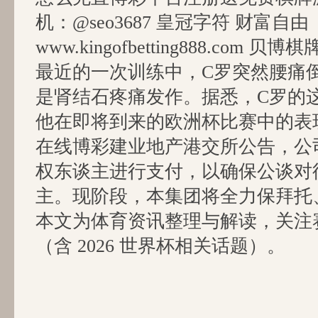
机：@seo3687 皇冠字符 财富自由
www.kingofbetting888.com
最近的一次训练中，C罗突然腰痛
是肾结石疼痛发作。据悉，C罗的
他在即将到来的欧洲杯比赛中的表现
在线博彩建业地产港交所公告，公
权东谈主进行支付，以确保公谈对
主。现阶段，本集团将全力保拜托
本文为体育资讯整理与解读，关注
（含 2026 世界杯相关话题）。