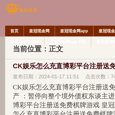
首页
皇冠现金网
皇冠现金网app
皇冠现金
皇冠现金网官网
皇冠现金网app下载
皇冠篮球
当前位置：正文
发布日期：2024-01-17 11:51 点击次数：7
CK娱乐怎么充直博彩平台注册送免
产 ：暂停向整个境外债权东谈主
博彩平台注册送免费棋牌游戏 皇冠体育
怎么充直博彩平台注册送免费棋牌