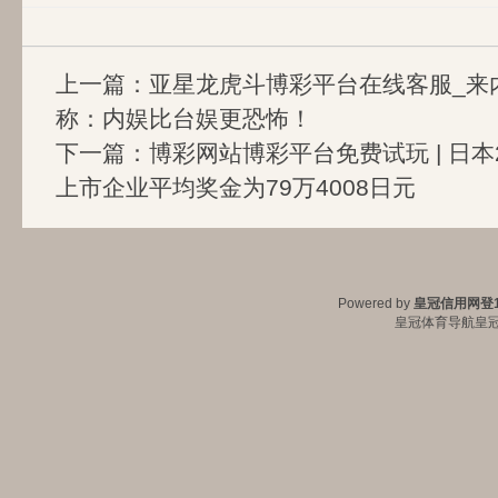
上一篇：
亚星龙虎斗博彩平台在线客服_来
称：内娱比台娱更恐怖！
下一篇：
博彩网站博彩平台免费试玩 | 日本
上市企业平均奖金为79万4008日元
Powered by
皇冠信用网登1
皇冠体育导航
皇