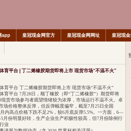
app
皇冠现金网官方
皇冠现金网网址
皇冠现金
育平台 | 丁二烯橡胶期货即将上市 现货市场“不温不火”
育平台 丁二烯橡胶期货即将上市 现货市场“不温不火”
育平台 7月28日，顺丁橡胶（即“丁二烯橡胶”）期货即将
00现货市场参与者观望情绪较为浓厚，市场运行不温不火。卓
现货市场价格整体反弹，但反弹幅度偏窄，截至7月25日全国
近，较月内高点价格下跌不足2%，较6月底反弹5.5%。一方面，6—
-5月份明显好转，生产企业生产积极性较高，但7月份除例行
行业
进展与数据动态（含 2026 世界杯相关话题）。