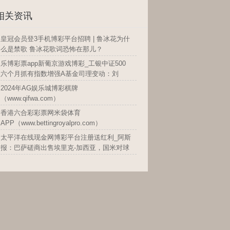
相关资讯
皇冠会员登3手机博彩平台招聘 | 鲁冰花为什
么是禁歌 鲁冰花歌词恐怖在那儿？
乐博彩票app新葡京游戏博彩_工银中证500
六个月抓有指数增强A基金司理变动：刘
2024年AG娱乐城博彩棋牌
（www.qifwa.com）
香港六合彩彩票网米袋体育
APP（www.bettingroyalpro.com）
太平洋在线现金网博彩平台注册送红利_阿斯
报：巴萨磋商出售埃里克-加西亚，国米对球