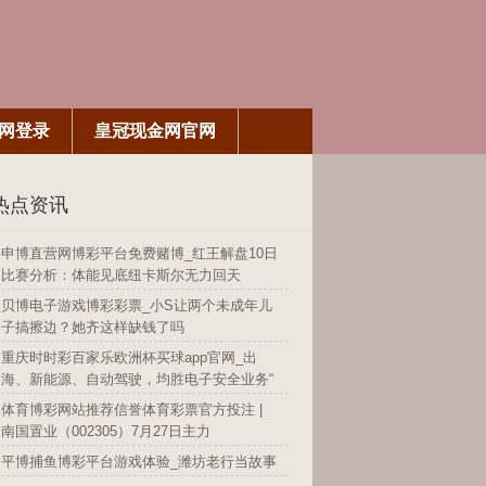
网登录
皇冠现金网官网
热点资讯
申博直营网博彩平台免费赌博_红王解盘10日
比赛分析：体能见底纽卡斯尔无力回天
贝博电子游戏博彩彩票_小S让两个未成年儿
子搞擦边？她齐这样缺钱了吗
重庆时时彩百家乐欧洲杯买球app官网_出
海、新能源、自动驾驶，均胜电子安全业务“
体育博彩网站推荐信誉体育彩票官方投注 |
南国置业（002305）7月27日主力
平博捕鱼博彩平台游戏体验_潍坊老行当故事