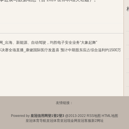
网_出海、新能源、自动驾驶，均胜电子安全业务“大象起舞”
杯决赛全场直播_康健国际医疗发盈喜 预计中期股东应占综合溢利约1500万
友情链接：
Powered by
皇冠信用网登1登2登3
@2013-2022
RSS地图
HTML地图
皇冠体育导航
皇冠体育
皇冠现金网
皇冠客服
新2网址