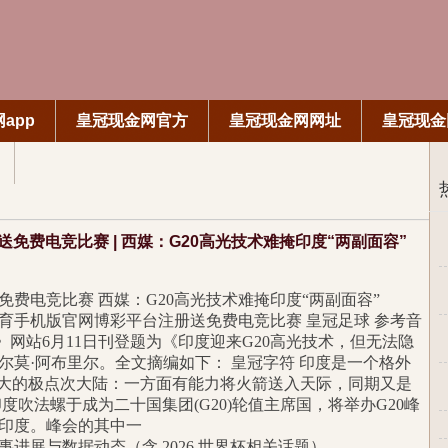
app
皇冠现金网官方
皇冠现金网网址
皇冠现金
送免费电竞比赛 | 西媒：G20高光技术难掩印度“两副面容”
费电竞比赛 西媒：G20高光技术难掩印度“两副面容”
育手机版官网博彩平台注册送免费电竞比赛 皇冠足球 参考音
》网站6月11日刊登题为《印度迎来G20高光技术，但无法隐
尔莫·阿布里尔。全文摘编如下： 皇冠字符 印度是一个格外
弘大的极点次大陆：一方面有能力将火箭送入天际，同期又是
度吹法螺于成为二十国集团(G20)轮值主席国，将举办G20峰
印度。峰会的其中一
进展与数据动态（含 2026 世界杯相关话题）。