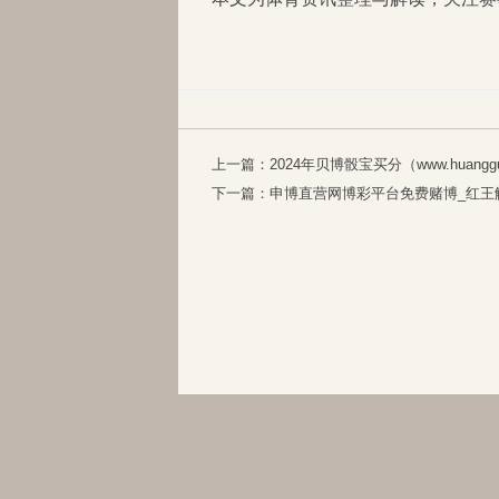
上一篇：
2024年贝博骰宝买分（www.huangguant
下一篇：
申博直营网博彩平台免费赌博_红王