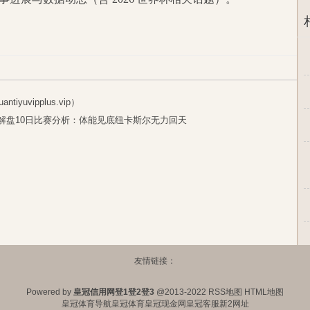
iyuvipplus.vip）
解盘10日比赛分析：体能见底纽卡斯尔无力回天
友情链接：
Powered by
皇冠信用网登1登2登3
@2013-2022
RSS地图
HTML地图
皇冠体育导航
皇冠体育
皇冠现金网
皇冠客服
新2网址