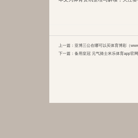
上一篇：
亚博三公在哪可以买体育博彩（www.royal
下一篇：
备用皇冠 元气骑士米乐体育app官网