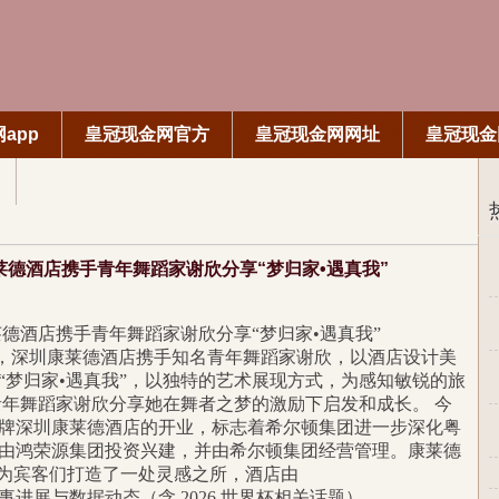
app
皇冠现金网官方
皇冠现金网网址
皇冠现金
德酒店携手青年舞蹈家谢欣分享“梦归家•遇真我”
德酒店携手青年舞蹈家谢欣分享“梦归家•遇真我”
1日，深圳康莱德酒店携手知名青年舞蹈家谢欣，以酒店设计美
“梦归家•遇真我”，以独特的艺术展现方式，为感知敏锐的旅
青年舞蹈家谢欣分享她在舞者之梦的激励下启发和成长。 今
牌深圳康莱德酒店的开业，标志着希尔顿集团进一步深化粤
由鸿荣源集团投资兴建，并由希尔顿集团经营管理。康莱德
，为宾客们打造了一处灵感之所，酒店由
进展与数据动态（含 2026 世界杯相关话题）。