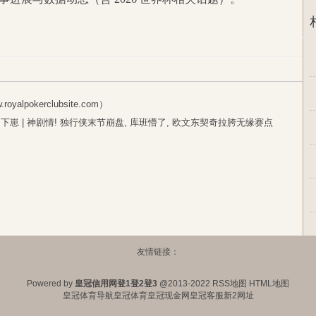
pokerclubsite.com）
下崽 | 神剧情! 独行侠末节崩盘, 库班懵了, 欧文东契奇拉胯无缘赛点
友情链接：
Powered by
皇冠信用网登1登2登3
@2013-2022
RSS地图
HTML地图
皇冠体育导航
皇冠体育
皇冠现金网
皇冠客服
新2网址