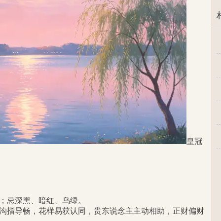
皇冠
；忌深黑、暗红、乌绿。
沟指导畅，花样易获认同，贵东说念主主动相助，正财偏财