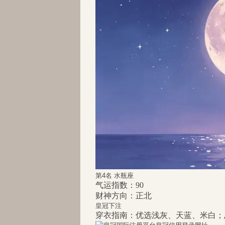
第4名 水瓶座
气运指数：90
财神方向：正北
皇冠下注
穿衣指南：优选浅灰、天蓝、米白；