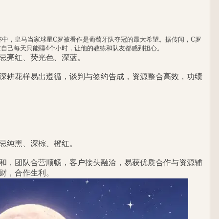
洲杯中，皇马当家球星C罗被看作是葡萄牙队夺冠的最大希望。据传闻，C罗
自己每天只能睡4个小时，让他的教练和队友都感到担心。
忌亮红、荧光色、深蓝。
深耕花样易出遵循，谈判与签约告成，资源整合高效，功绩
忌纯黑、深棕、橙红。
和，团队合营顺畅，客户接头融洽，易获优质合作与资源辅
财，合作生利。