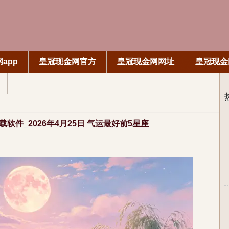
app
皇冠现金网官方
皇冠现金网网址
皇冠现金
件_2026年4月25日 气运最好前5星座