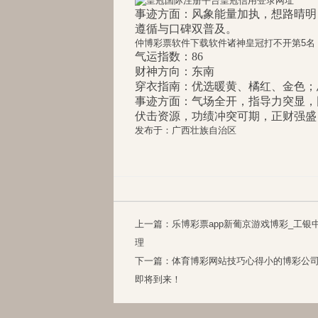
皇冠信用登录网址
事迹方面：风象能量加执，想路晴明
遵循与口碑双普及。
仲博彩票软件下载软件诸神皇冠打不开第5名
气运指数：86
财神方向：东南
穿衣指南：优选暖黄、橘红、金色；
事迹方面：气场全开，指导力突显，
伏击资源，功绩冲突可期，正财强盛
发布于：广西壮族自治区
上一篇：
乐博彩票app新葡京游戏博彩_工银
理
下一篇：
体育博彩网站技巧心得小的博彩公司
即将到来！