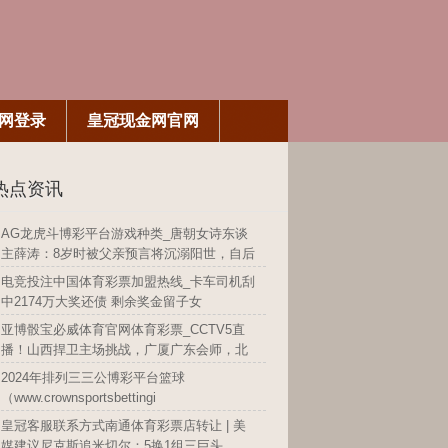
网登录
皇冠现金网官网
热点资讯
AG龙虎斗博彩平台游戏种类_唐朝女诗东谈
主薛涛：8岁时被父亲预言将沉溺阳世，自后
电竞投注中国体育彩票加盟热线_卡车司机刮
中2174万大奖还债 剩余奖金留子女
亚博骰宝必威体育官网体育彩票_CCTV5直
播！山西捍卫主场挑战，广厦广东会师，北
2024年排列三三公博彩平台篮球
（www.crownsportsbettingi
皇冠客服联系方式南通体育彩票店转让 | 美
媒建议尼克斯追米切尔：5换1组三巨头