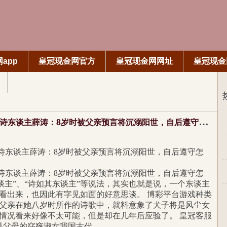
app
皇冠现金网官方
皇冠现金网网址
皇冠现金
A
G龙虎斗博彩平台游戏种类_唐朝女诗东谈主薛涛：8岁时被父亲预言将沉溺阳世，自后遵守怎么？
女诗东谈主薛涛：8岁时被父亲预言将沉溺阳世，自后遵守怎
女诗东谈主薛涛：8岁时被父亲预言将沉溺阳世，自后遵守怎
谈主”、“诗如其东谈主”等说法，其实也就是说，一个东谈主
看出来，也因此有字见如面的好意思谈。 博彩平台游戏种类
父亲在她八岁时所作的诗歌中，就料意象了犬子将是风尘女
情况看来好像不太可能，但是却在几年后应验了。 皇冠客服
庭，是父母的窈窱淑女我国古代