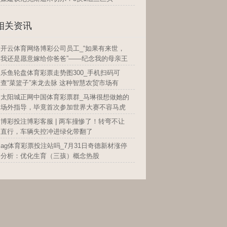
相关资讯
开云体育网络博彩公司员工_“如果有来世，
我还是愿意嫁给你爸爸”——纪念我的母亲王
乐鱼轮盘体育彩票走势图300_手机扫码可
查“菜篮子”来龙去脉 这种智慧农贸市场有
太阳城正网中国体育彩票群_马琳很想做她的
场外指导，毕竟首次参加世界大赛不容马虎
博彩投注博彩客服 | 两车撞惨了！转弯不让
直行，车辆失控冲进绿化带翻了
ag体育彩票投注站吗_7月31日奇德新材涨停
分析：优化生育（三孩）概念热股