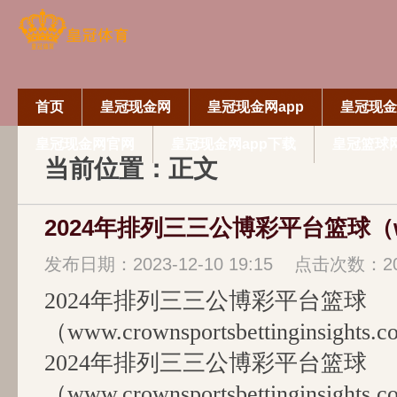
首页
皇冠现金网
皇冠现金网app
皇冠现金
皇冠现金网官网
皇冠现金网app下载
皇冠篮球
当前位置：正文
发布日期：2023-12-10 19:15 点击次数：2
2024年排列三三公博彩平台篮球
（www.crownsportsbettinginsights.
2024年排列三三公博彩平台篮球
（www.crownsportsbettinginsi