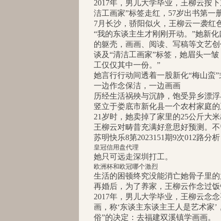
2017年，男儿大学毕业，王柳云按下
洁工画家”标签走红，57岁出书第一
7月长沙，骄阳似火，王柳云一袭红
“我的东谈主生才刚刚开动。”她新
的躯壳，画画、阅读、写稿等文艺创
谈及“清洁工画家”标签，她眉头一
工仅仅其中一份。”
她言行行动间透着一股新化“梅山蛮
一边作念保洁，一边画画
历经生活祸殃与沉静，饱受异乡漂浮
竖立于娄底市新化县一个农村家庭的
21岁时，她卖掉了家里的25公斤大
王柳云对畴昔充满好意思好预测。不
苏明快乐8第2023151期9次012路分析
皇冠信用盘代理
她只可远走深圳打工。
欧洲杯和欧冠哪个激烈
生活的困顿终究没能消亡她骨子里的
再婚后，为了养家，王柳云作念过饭
2017年，男儿大学毕业，王柳云念
画，称‘东谈主东谈主王人是艺术家’
俗”的决定：去福建双溪镇学画画。