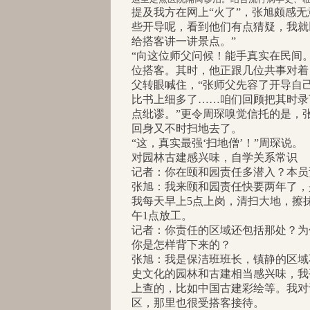
提及我方在网上“火了”，张旭颇感无
些开导呢，看到他们有点猜疑，我就
给搭客讲一讲景点。”
“向这位师父问候！能手真实在民间
位搭客。其时，他正跟几位共事对着
父转眼喊住，“张师父先容了开导自
比书上细多了……咱们回顾把其时录
点纰谬。”更令周琛嗅觉信托的是，
回身又不时扫地去了。
“这，真实最强‘扫地僧’！”周琛说。
对园林古建感兴味，自学关系常识
记者：你在颐和园责任多潜入？本员
张旭：我来颐和园责任快要两年了，
我每天早上5点上岗，清扫大地，擦
午1点放工。
记者：你责任的区域还包括那处？为
你是怎样背下来的？
张旭：我是保洁班班长，镇静的区域
史文化的园林和古建相当感兴味，我
上查的，比如中国古建彩绘等。我对
区，那里也很受搭客接待。