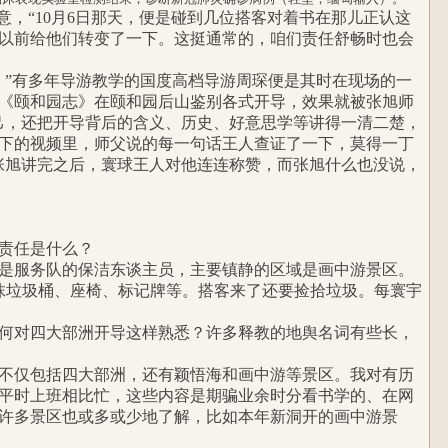
意，“10月6日那天，便是碰到几位搭客对着书在那儿正认这
以前给他们转变了一下。这挺通常的，咱们责任舒畅时也会
。”有多年导游教学的国度高档导游周琛便是其时在现场的一
《颐和园志》在颐和园后山鉴别各式开导，效果就被张旭师
己，还把开导背后的含义、历史、好意思学等讲得一清二楚，
下的视频里，师父说的每一句话王人查证了一下，莫得一丁
张旭讲完之后，寰球王人对他连连称赞，而张旭什么也没说，
责任是什么？
是服务队的保洁东谈主员，主要镇静的区域是画中游景区。
抹垃圾桶、座椅、标记牌等。搭客来了还要捡拾垃圾。每寰宇
何对四大部洲开导这样熟悉？许多释教的地舆名词有些长，
不仅包括四大部洲，还有颖悟海和画中游等景区。我对有历
平时上班相比忙，这些内容是期骗业余时分看书学的、在网
许多景区也或多或少地了解，比如本年新洞开的画中游景