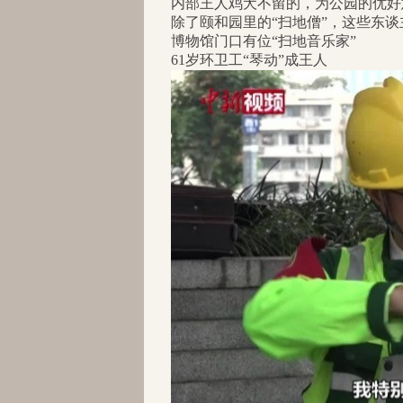
内部王人鸡犬不留的，为公园的优好
除了颐和园里的“扫地僧”，这些东
博物馆门口有位“扫地音乐家”
61岁环卫工“琴动”成王人