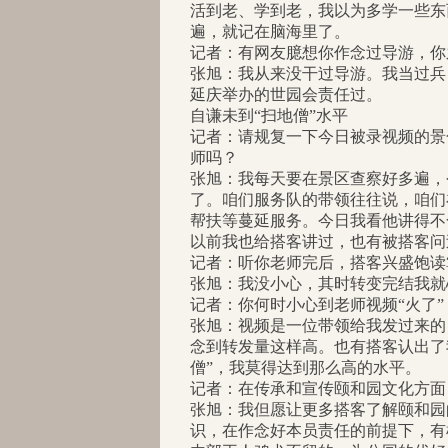
活到老、学到老，我以为多学一些东
遍，就记在脑海里了。
记者：有网友臆想你作念过导游，你
张旭：我从来没干过导游。我当过兵
延庆举办的世园会责任过。
自谦未到“扫地僧”水平
记者：请规复一下今日被录视频的景
师吗？
张旭：我每天要在景区查察好多遍，
了。咱们服务队的带领往往说，咱们
帮扶等蔓延服务。今日我看他讲得不
以前我也给搭客讲过，也有被搭客问
记者：听你老师完后，搭客兴盛饱读
张旭：我没小心，其时转变完结我就
记者：你何时小心到老师视频“火了
张旭：视频是一位带领给我发过来的
念到转发量这样高。也有搭客认出了
僧”，我莫得达到那么高的水平。
记者：在传承和宣传颐和园文化方面
张旭：我但愿让更多搭客了解颐和园
识，在作念好本员责任的前提下，有