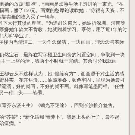
磨她的放荡“细胞”，“画画是烦懑生活里透进的一束光。”在
幅画，赚了150元。画室的憨厚饱读吹她：“你很有天资，不
她靠卖画的收入买了一辆车。
抵抗当下大行其谈的理智。”为追赶这束光，她波折深圳、河南等
厚嫌她年龄大不肯教，她就蹭着学习、摹仿，用了近1年的时
‘大学’毕业了。”
，在写字楼内当清洁工。一边作念保洁，一边画画，理念念与实际
仍然宝石，最终在写字楼卫生间旁的闲置空间，争取到一块
东谈主一上昼的活，我两个小时就干完结。其余时分我就画
王柳云从不这样认为，她“锻练有方”，画画源于对生活的感
野朴实、花卉烂漫……油墨堆叠，颜色牢固，呈现为她最可
样流淌，好的就画，不好的就不画。就像写笔墨同样。”任性
”另一种口头——笔墨。
—《青芥东谈主生》《蟾光不迷途》，回到长沙推介签售。
“芥菜”：“新化话喊‘青萝卜’。我是上头的叶子，最不起
治瘟病。”