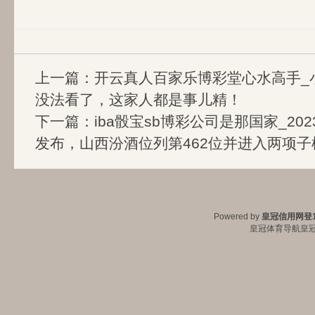
上一篇：
开云真人百家乐博彩堂心水高手_
没法看了，这家人都是事儿精！
下一篇：
iba骰宝sb博彩公司是那国家_20
发布，山西汾酒位列第462位并进入两项子
Powered by
皇冠信用网登1
皇冠体育导航
皇