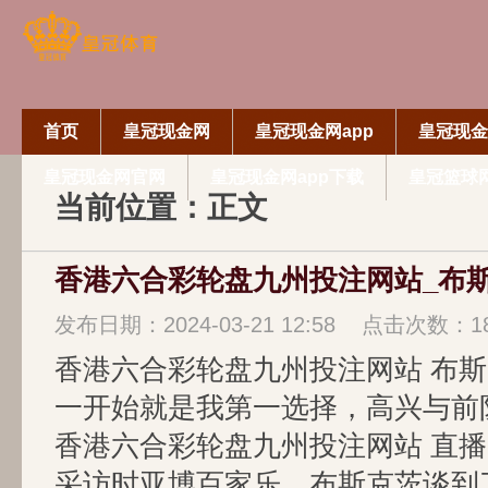
首页
皇冠现金网
皇冠现金网app
皇冠现金
皇冠现金网官网
皇冠现金网app下载
皇冠篮球
当前位置：正文
发布日期：2024-03-21 12:58 点击次数：1
香港六合彩轮盘九州投注网站 布
一开始就是我第一选择，高兴与前
香港六合彩轮盘九州投注网站 直播吧
采访时亚博百家乐，布斯克茨谈到