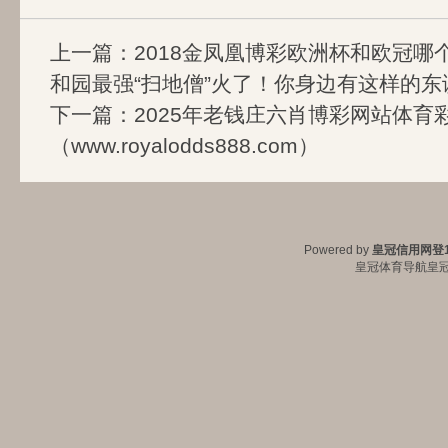
上一篇：
2018金凤凰博彩欧洲杯和欧冠哪
和园最强“扫地僧”火了！你身边有这样的东
下一篇：
2025年老钱庄六肖博彩网站体育
（www.royalodds888.com）
Powered by
皇冠信用网登1
皇冠体育导航
皇