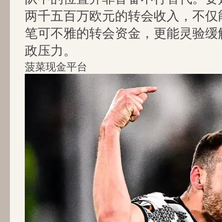
两千五百万欧元的转会收入，不仅
笔可不雅的转会资金，更能灵验缓
政压力。
菠菜现金平台