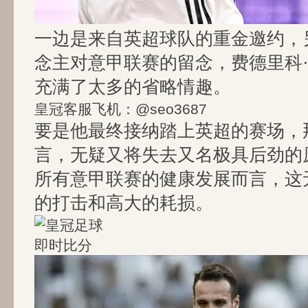
一边是来自英超球队的重金邀约，
念主对意甲联赛的留念，费德里科
充满了太多的省略情趣。
皇冠客服飞机：@seo3687
要是他最终接纳踏上英超的赛场，
言，无疑又将失去又名极具后劲的
所有意甲联赛的健康发展而言，这
的打击和高大的耗损。