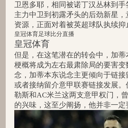
卫恩多耶，相同被诺丁汉丛林到手
主力中卫到初露矛头的后劲新星，
资源，正面对着被英超球队执续抑止
皇冠体育足球比分直播
皇冠体育
但是，在这笔潜在的转会中，加蒂
梗概将成为左右最肃除局的要害变
念，加蒂本东说念主更倾向于链接
或者接纳留介意甲联赛链接发展。
勒斯和AC米兰这两支意甲权门，
的兴味，这至少阐扬，他并非一定