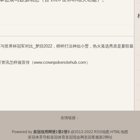
与世界杯冠军对比_梦回2022，榜样打法神似小贾，热火落选秀原是夏联最
样做宣传（www.crownpokersitehub.com）
友情链接：
Powered by
皇冠信用网登1登2登3
@2013-2022
RSS地图
HTML地图
皇冠体育导航
皇冠体育
皇冠现金网
皇冠客服
新2网址