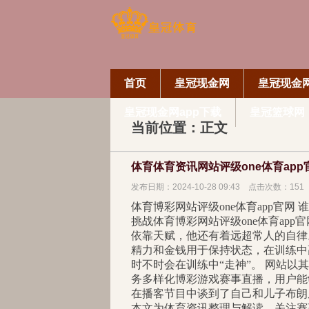
首页
皇冠现金网
皇冠现金网
皇冠现金网app下载
皇冠篮球网
当前位置：正文
体育体育资讯网站评级one体育app
发布日期：2024-10-28 09:43 点击次数：151
体育博彩网站评级one体育app官网
挑战体育博彩网站评级one体育app
依靠天赋，他还有着远超常人的自律
精力和金钱用于保持状态，在训练中
时不时会在训练中“走神”。 网站
务多样化博彩游戏赛事直播，用户能
在播客节目中谈到了自己和儿子布朗
本文为体育资讯整理与解读，关注赛事