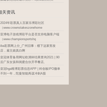
相关资讯
2024年彩票真人百家乐博彩社区
（www.crownstakeszonehome
亚博电子游戏博彩平台是否支持电脑客户端
（www.championsportshq
iba彩票网上分_广州旧事：楼下这家剪发
店，雇主娘真白啊
皇冠体育备用网址欧洲杯结果查询2021 | 90
后广东女孩和闺蜜合伙开早餐店,
皇冠hga唯博彩票信息APP | 科创板IPO撤单
不到一年，陀曼智能再谋冲刺A股