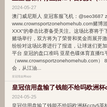
2024-05-27
澳门威尼斯人 皇冠客服飞机：@seo3687
www.crownsportzonehomehub.com
XXX”的拳击比赛备受关注。这场比赛将于
赌场举行，双方将为了荣誉和奖金而展开
纷纷对这场比赛进行了报道，让球迷们更加期待
平台 皇冠的盘口准吗 亚星色碟体育直播f1
（www.crownsportzonehomehub.c
会，从江油...
皇冠现金网app
2024-05-25
皇冠信用盘输了钱能不给吗欧洲杯cctv5英