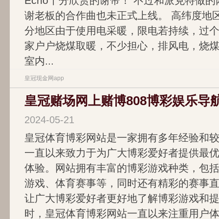
Echo十分欣赏的谢帝！ 不过和派克特做
谢老板的合作曲也未正式上线。 高纬度地
分地区由于使用电采暖，限电若持续，过个
家户户烧煤取暖，不少担心，排风电，烧
室内...
皇冠现金网app
2024-05-21
皇冠体育博彩网站是一家拥有多年经验和
一直以来致力于为广大博彩爱好者提供最
体验。网站拥有丰富的博彩游戏种类，包
游戏、体育赛事等，同时还有精彩的赛事
让广大博彩爱好者更好地了解博彩游戏和
时，皇冠体育博彩网站一直以来注重用户