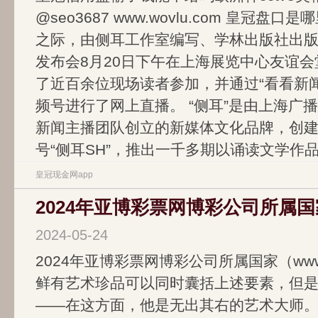
@seo3687 www.wovlu.com 皇冠盘口
之际，由侧耳工作室编写、学林出版社出
发布会8月20日下午在上海展览中心友谊
了近百余位现场读者参加，并通过“看看新闻”
频号进行了网上直播。 “侧耳”是由上海广
新闻主播团队创立的新媒体文化品牌，创
号“侧耳SH”，推出一千多期以诵读文学作品为
皇冠现金网app
2024-05-24
2024年亚博彩票网博彩公司所属国家（www.cro
鲜有艺术珍品可以同时囊括上述要素，但
——在这方面，他是无出其右的艺术大师。