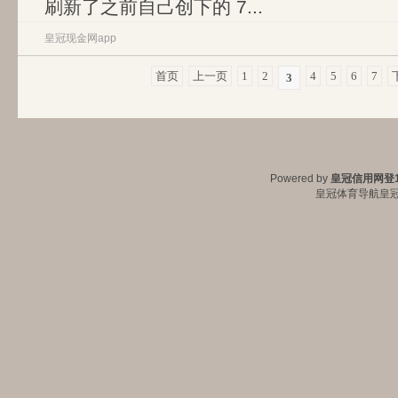
刷新了之前自己创下的 7...
皇冠现金网app
首页
上一页
1
2
4
5
6
7
3
Powered by
皇冠信用网登1
皇冠体育导航
皇