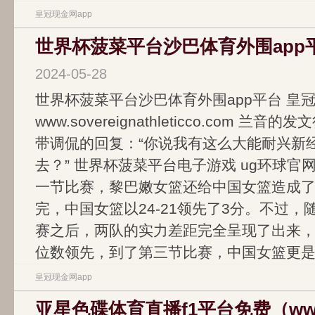
皇冠现金网app
2024-05-28
世界杯菠菜平台沙巴体育外围app平台 皇冠h
www.sovereignathleticco.com 
带调侃的回复：“你说我有这么大能耐兴新
去？” 世界杯菠菜平台电子游戏 ug环球官
一节比赛，黎巴嫩女篮还给中国女篮造成
完，中国女篮以24-21领先了3分。不过
赛之后，两队的实力差距完全呈现了出来，
位数领先，到了第三节比赛，中国女篮更是打
皇冠现金网app