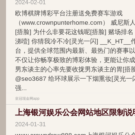
2024-02-01
欧博棋牌博彩平台注册送免费赛车游戏
（www.crownpunterhome.com） 
[捂脸] 为什么非要花这钱呢[捂脸] 赌场排
涕噎] 你猜我冷不冷[灵光一闪] __K_HT
台，提供全球范围内最新、最热门的赛事
不仅让你畅享极致的博彩体验，更能让你成
男东谈主的心率先要收拢男东谈主的胃[捂脸] 
@seo3687 给环球展示一下烟熏妆[灵光
强...
皇冠现金网app
2024-01-31