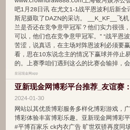
www.crowndraw888.com上海银河娱
吧1月28日讯 在尤文1-1战平恩波利后新
斯尼摄取了DAZN的采访。 __K_KF__飞机：
兰是否还在竞争意甲冠军？他们实力很强
可以，他们也在竞争意甲冠军。” “战平恩
苦涩，说真话，在主场对阵恩波利必须要
看，思在10东说念主的情况下赢球并停止
的。上赛季咱们遇到这么的比赛会输掉，会失
皇冠现金网app
2024-01-30
网站以其优质博彩服务多样化博彩游戏，
博彩体验丰富博彩乐趣。亚新现金网博彩平
#平博百家乐 ck内衣广告 旷世双骄再度