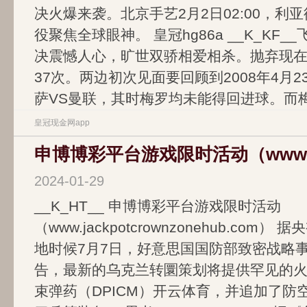
决火爆来袭。北京手艺2月2日02:00，利
役聚焦全球眼神。 皇冠hg86a __K_KF__
决震憾人心，旷世双骄相爱相杀。抛弃现在
37次。两边初次见面要回顾到2008年4月
萨VS曼联，其时梅罗均未能得回进球。而梅罗
皇冠现金网app
2024-01-29
__K_HT__ 申博博彩平台游戏限时活动
（www.jackpotcrownzonehub.com
地时候7月7日，好意思国国防部致密战略
告，最新的乌克兰转圜策划将提供罕见的
束弹药（DPICM）开云体育，并追加了防