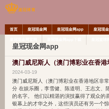
首页
皇冠现金网
皇冠现金网app
皇冠现金
皇冠现金网官网
皇冠现金网app下载
皇冠篮球
皇冠现金网app
2024-03-19
澳门威尼斯人（澳门博彩业在香港地区非
分 在娱乐圈，李雪健、陈道明、王志文、
的名字。 他们以精湛的演技赢得了观众的
银幕上的才华之外，这些演员还有另一个