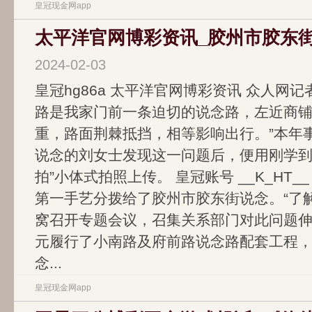
皇冠现金网app
2024-02-03
皇冠hg86a 太平洋官网博彩资讯 众人网记者
路是我家门前一条迫切的说念路，左近商
重，路面荆棘抵挡，相等影响出行。”本年
说念的刘女士发现这一问题后，便用刚学到
拍”小体式拍照上传。 皇冠账号 __K_HT__
第一手艺分拨给了胶州市胶东街说念。“了
窝召开专题会议，召集关系部门对此问题伸
元履行了小南路及府前路说念路配套工程
念...
皇冠现金网app