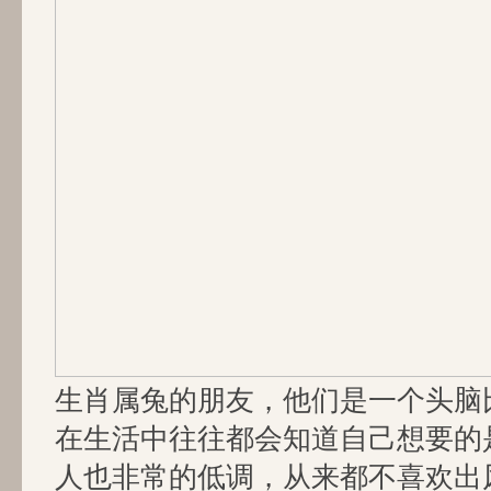
生肖属兔的朋友，他们是一个头脑
在生活中往往都会知道自己想要的
人也非常的低调，从来都不喜欢出