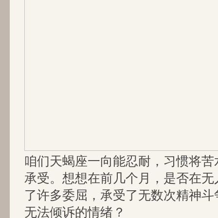
咱们天蝎座一向能忍耐，习惯将苦
承受。想想在前几个月，是否在无
了许多委屈，承受了无数次精神斗
无法倾诉的情绪？