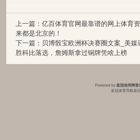
上一篇：
亿百体育官网最靠谱的网上体育资讯
来都是北京的！
下一篇：
贝博骰宝欧洲杯决赛圈文案_美媒
胜科比落选，詹姆斯拿过铜牌凭啥上榜
Powered by
皇冠信用网登1
皇冠体育导航
皇