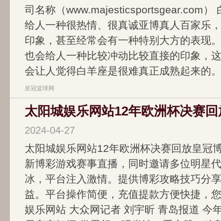
司名称（www.majesticsportsgear.
给人一种很热情、很真诚亚博真人百家乐
印象，甚至经常会有一种特别大方的表现
也会给人一种比较冲动比较直接的印象，
会让人觉得白羊座是很难真正成熟起来的。 皇冠3
皇冠篮球网
2024-04-27
太阳城娱乐网站12年欧洲杯决赛回放皇冠
新博彩游戏赛事直播，同时邀请多位明星
冰，平台注入激情。提供博彩攻略技巧分
益。平台操作简便，充值提款方便快捷，
娱乐网站 大众网记者 刘宇昕 青岛报道 