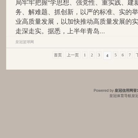
局牢牢把握“学思想、强党性、重实践、建
务、解难题、抓创新，以严的标准、实的
业高质量发展，以加快推动高质量发展的
走深走实。据悉，上半年青岛...
皇冠篮球网
首页
上一页
1
2
3
5
6
7
4
Powered by
皇冠信用网登1
皇冠体育导航
皇