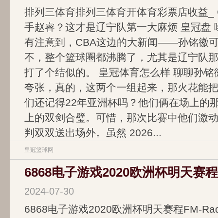
排列三体育排列三体育开体育彩票店收益_ 
手赵睿？这才是辽宁队第一大麻烦 皇冠盘
有注意到，CBA这边的大新闻——孙铭徽
不，整个篮球圈都沸腾了，尤其是辽宁队
打了个结似的。 皇冠体育怎么样 聊聊孙
夸张，真的，这两个一组起来，那火花能
们还记得22年亚洲杯吗？他们俩在场上的
上的双剑合璧。可惜，那次比赛中他们激
判双双送出场外。虽然 2026...
皇冠篮球网
2024-07-30
6868电子游戏2020欧洲杯明天赛程FM-R