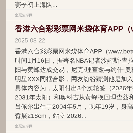
赛季初上海队...
皇冠篮球网
2025-08-22
香港六合彩彩票网米袋体育APP（www.betting
时间1月16日，据著名NBA记者沙姆斯·
阳与黄蜂达成交易，尼克·理查兹与约什·奥
明星XXX同框合影，网友纷纷猜测他是加入
具体内容为，太阳付出3个次轮签（2026年
2031年太阳）和奥科吉从黄蜂换回理查兹和
吕佩尔出生于2004年5月，现年19岁，身高19
臂展218cm，站立 2026...
皇冠篮球网