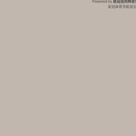
Powered by
皇冠信用网登1
皇冠体育导航
皇