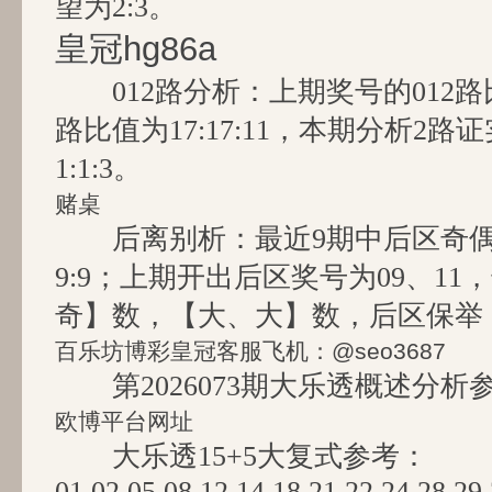
望为2:3。
皇冠hg86a
012路分析：上期奖号的012路比为1
路比值为17:17:11，本期分析2
1:1:3。
赌桌
后离别析：最近9期中后区奇偶比
9:9；上期开出后区奖号为09、1
奇】数，【大、大】数，后区保举：
百乐坊博彩皇冠客服飞机：@seo3687
第2026073期大乐透概述分析
欧博平台网址
大乐透15+5大复式参考：
01,02,05,08,12,14,18,21,22,24,28,29