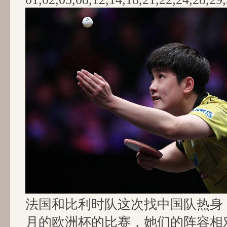
法国和比利时队这次找中国队热身
月的欧洲杯的比赛，她们的阵容相