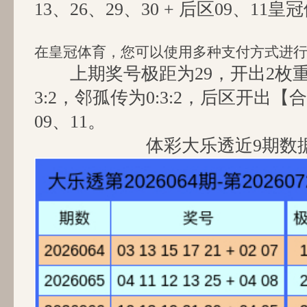
13、26、29、30 + 后区09、1
在皇冠体育，您可以使用多种支付方式进
上期奖号极距为29，开出2枚重号
3:2，邻孤传为0:3:2，后区开出
09、11。
体彩大乐透近9期数