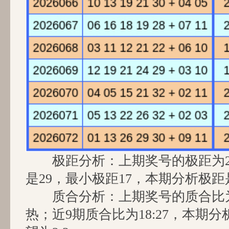
极距分析：上期奖号的极距为2
是29，最小极距17，本期分析极距
质合分析：上期奖号的质合比为3
热；近9期质合比为18:27，本期