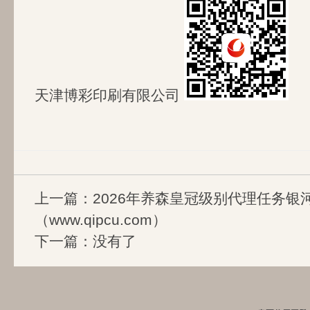
天津博彩印刷有限公司
上一篇：
2026年养森皇冠级别代理任务银
（www.qipcu.com）
下一篇：没有了