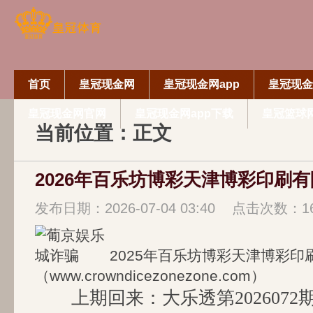
首页
皇冠现金网
皇冠现金网app
皇冠现金
皇冠现金网官网
皇冠现金网app下载
皇冠篮球
当前位置：正文
发布日期：2026-07-04 03:40 点击次数：1
2025年百乐坊博彩天津博彩印
（www.crowndicezonezone.com）
上期回来：大乐透第2026072期